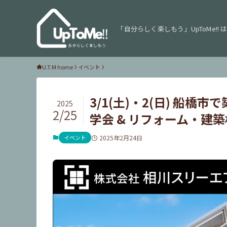
「自分らしく楽しもう」UpToMe!! は
U.T.M home
イベント
3/1(土)・2(日) 船
2025
2/25
学会 & リフォーム・建
イベント
2025年2月24日