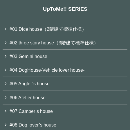
UpToMe!! SERIES
#01 Dice house（2階建て標準仕様）
#02 three story house（3階建て標準仕様）
#03 Gemini house
#04 DogHouse-Vehicle lover house-
#05 Angler’s house
#06 Atelier house
#07 Camper’s house
#08 Dog lover’s house