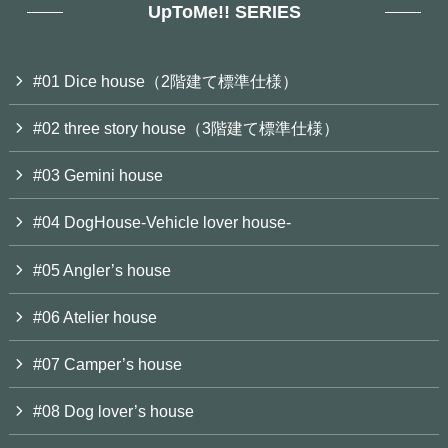
UpToMe!! SERIES
#01 Dice house（2階建て標準仕様）
#02 three story house（3階建て標準仕様）
#03 Gemini house
#04 DogHouse-Vehicle lover house-
#05 Angler’s house
#06 Atelier house
#07 Camper’s house
#08 Dog lover’s house